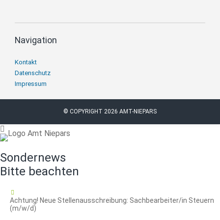
Navigation
Navigation
Kontakt
überspringen
Datenschutz
Impressum
© COPYRIGHT 2026 AMT-NIEPARS
Sondernews
Bitte beachten
16.07.2026
Achtung! Neue Stellenausschreibung: Sachbearbeiter/in Steuern
(m/w/d)
Achtung!
Weiterlesen …