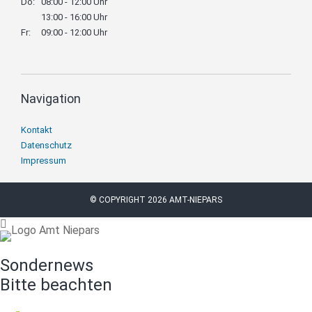
Do:
08:00 - 12:00 Uhr
13:00 - 16:00 Uhr
Fr:
09:00 - 12:00 Uhr
Navigation
Navigation
Kontakt
überspringen
Datenschutz
Impressum
© COPYRIGHT 2026 AMT-NIEPARS
Sondernews
Bitte beachten