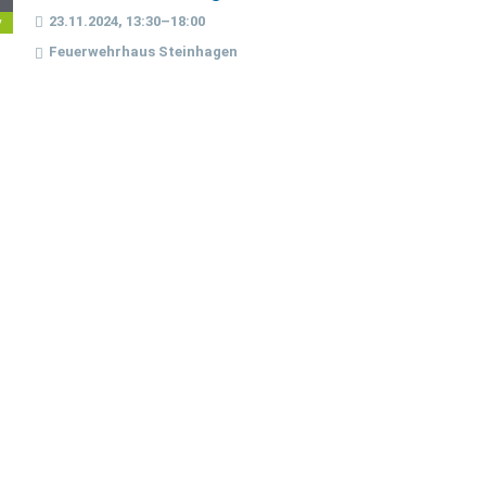
23.11.2024, 13:30–18:00
v
Feuerwehrhaus Steinhagen