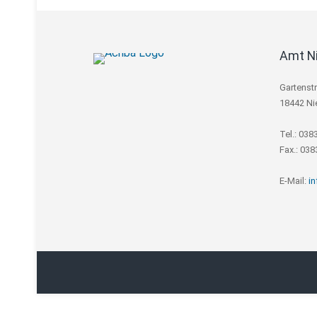
Amt N
Gartenst
18442 Ni
Tel.: 038
Fax.: 03
E-Mail:
i