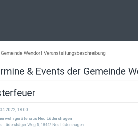
Gemeinde Wendorf Veranstaltungsbeschreibung
rmine & Events der Gemeinde W
terfeuer
04.2022, 18:00
uerwehrgerätehaus Neu Lüdershagen
u-Lüdershäger-Weg 5, 18442 Neu Lüdershagen