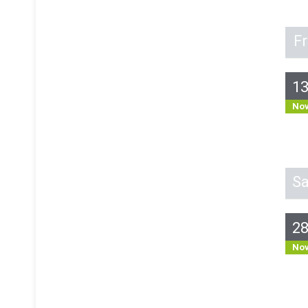
Fr
1
No
S
2
No