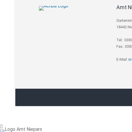
Amt N
Gartenst
18442 Ni
Tel.: 038
Fax.: 03
E-Mail:
i