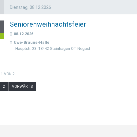
Dienstag,
08.12.2026
Seniorenweihnachtsfeier
8
08.12.2026
z
Uwe-Brauns-Halle
Hauptstr. 23. 18442 Steinhagen OT Negast
 1 VON 2
2
VORWÄRTS