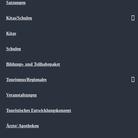
Satzungen
Gemeinde Jakobsdorf
Gemeinde Wendorf
Gemeinde Zarrendorf
Kitas/Schulen
Veranstaltungen Monatsübersicht
Kitas
Amt Niepars
Schulen
Gartenstraße 69b
18442 Niepars
Bildungs- und Teilhabepaket
Tel.: 038321/661-0
Fax.: 038321/661-799
Tourismus/Regionales
E-Mail:
info@amt-niepars.de
Veranstaltungen
Öffnungszeiten
Touristisches Entwicklungskonzept
Mo:
09:00 - 12:00 Uhr
Di:
09:00 - 12:00 Uhr
14:00 - 18:00 Uhr
Ärzte/ Apotheken
Mi:
geschlossen