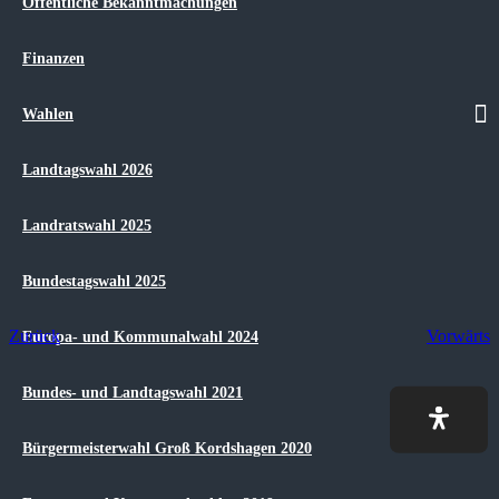
Öffentliche Bekanntmachungen
Veranstaltungen
Finanzen
Ihr Ansprechpartner im Amt
Wahlen
Frau C. Frick
T
elefon: 038321/ 661-817
Landtagswahl 2026
E-Mail:
c.frick@amt-niepars.de
Landratswahl 2025
Bundestagswahl 2025
Zurück
Vorwärts
Europa- und Kommunalwahl 2024
Amt Niepars
Bundes- und Landtagswahl 2021
Tourismus/Regionales
Veranstaltungen
Gemeinde Wendorf
Bürgermeisterwahl Groß Kordshagen 2020
Monatsübersicht Gemeinde Wendorf