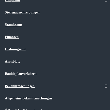
Hauptamt
Gemeinde Niepars
Gemeinde Pantelitz
Gemeinde Groß Kordshagen
Stellenausschreibungen
Gemeinde Lüssow
Gemeinde Steinhagen
Standesamt
Gemeinde Jakobsdorf
Gemeinde Wendorf
Gemeinde Zarrendorf
Finanzen
Ortsrecht
Satzungen
Kitas/Schulen
Ordnungsamt
Kitas
Schulen
Bildungs- und Teilhabepaket
Amtsblatt
Tourismus/Regionales
Veranstaltungen
Touristisches Entwicklungskonzept
Bauleitplanverfahren
Ärzte/ Apotheken
Vereine
Bekanntmachungen
Kontakt
Impressum
Datenschutz
Allgemeine Bekanntmachungen
Hinweisblätter für Betroffene nach DSGVO
Sitemap