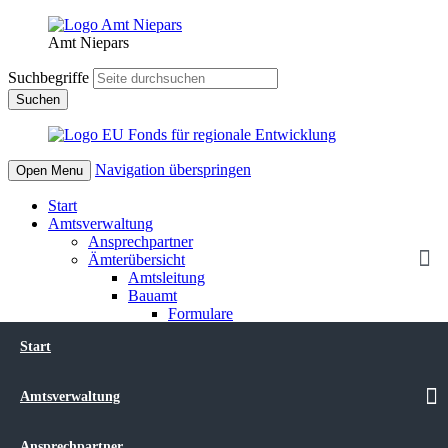
Amt Niepars
Suchbegriffe
Suchen
Navigation überspringen
Open Menu
Start
Amtsverwaltung
Ansprechpartner
Ämterübersicht
Amtsleitung
Bauamt
Formulare
Kommunaler Wärmeplan
Start
Übersicht Ver- und Entsorger
Verkauf von Grundstücken
Verpachtung von Grundstücken
Amtsverwaltung
Hauptamt
Stellenausschreibungen
Standesamt
Ansprechpartner