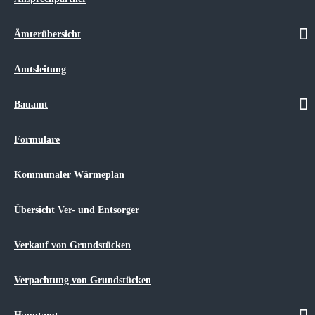
Finanzen
Ordnungsamt
Amtsblatt
Ämterübersicht
Bauleitplanverfahren
Bekanntmachungen
Amtsleitung
Allgemeine Bekanntmachungen
Öffentliche Bekanntmachungen
Finanzen
Bauamt
Wahlen
Landtagswahl 2026
Landratswahl 2025
Formulare
Bundestagswahl 2025
Europa- und Kommunalwahl 2024
Bundes- und Landtagswahl 2021
Kommunaler Wärmeplan
Bürgermeisterwahl Groß Kordshagen
2020
Europa- und Kommunalwahlen 2019
Übersicht Ver- und Entsorger
Formulare
Fundbüro
Verkauf von Grundstücken
Hausordnung
Satzungen
Stellenausschreibungen
Verpachtung von Grundstücken
Vergaben
Verwaltung online
Gemeinden