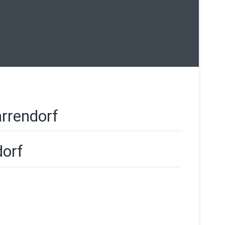
rrendorf
dorf