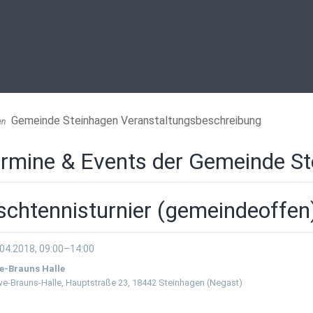
Gemeinde Steinhagen Veranstaltungsbeschreibung
en
rmine & Events der Gemeinde S
schtennisturnier (gemeindeoffen
04.2018, 09:00–14:00
e-Brauns Halle
e-Brauns-Halle, Hauptstraße 23, 18442 Steinhagen (Negast)