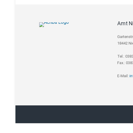
Amt N
Gartenst
18442 Ni
Tel.: 038
Fax.: 03
E-Mail:
i