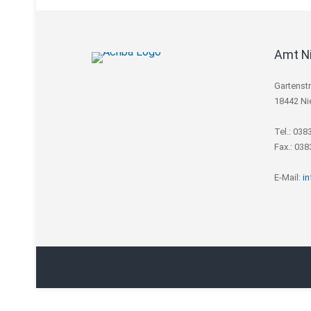
Amt N
Gartenst
18442 Ni
Tel.: 038
Fax.: 03
E-Mail:
i