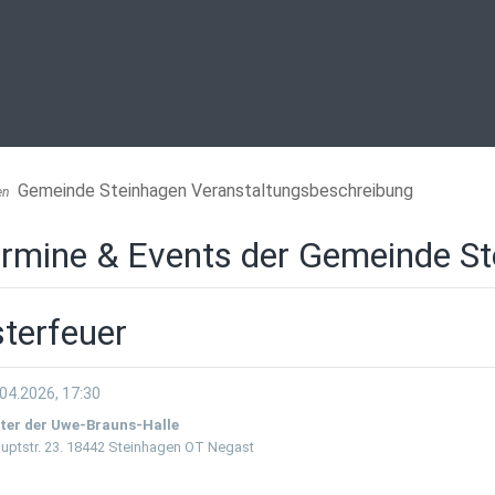
Gemeinde Steinhagen Veranstaltungsbeschreibung
en
rmine & Events der Gemeinde S
terfeuer
04.2026, 17:30
ter der Uwe-Brauns-Halle
uptstr. 23. 18442 Steinhagen OT Negast