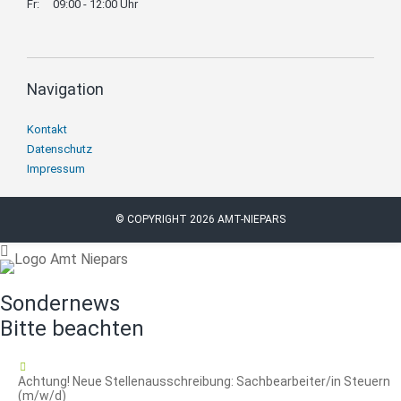
Fr:
09:00 - 12:00 Uhr
Navigation
Navigation
Kontakt
überspringen
Datenschutz
Impressum
© COPYRIGHT 2026 AMT-NIEPARS
Sondernews
Bitte beachten
16.07.2026
Achtung! Neue Stellenausschreibung: Sachbearbeiter/in Steuern
(m/w/d)