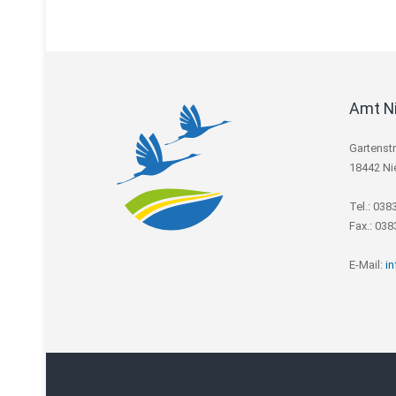
Amt N
Gartenst
18442 Ni
Tel.: 038
Fax.: 03
E-Mail:
i