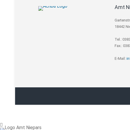
Amt N
Gartenst
18442 Ni
Tel.: 038
Fax.: 03
E-Mail:
i