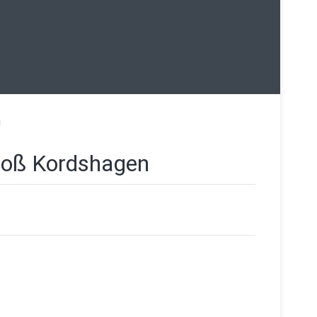
g
roß Kordshagen