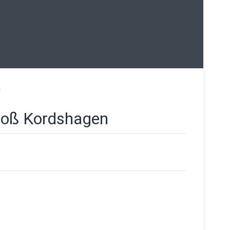
g
roß Kordshagen