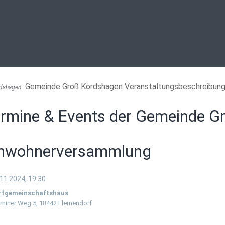
Gemeinde Groß Kordshagen Veranstaltungsbeschreibun
dshagen
rmine & Events der Gemeinde G
inwohnerversammlung
11.2024, 19:30
rfgemeinschaftshaus
rniner Weg 5, 18442 Flemendorf