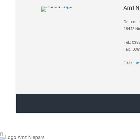
Amt N
Gartenst
18442 Ni
Tel.: 038
Fax.: 03
E-Mail:
i