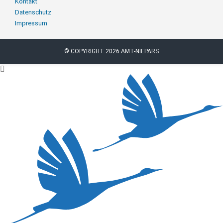
Navigation
Kontakt
überspringen
Datenschutz
Impressum
© COPYRIGHT 2026 AMT-NIEPARS