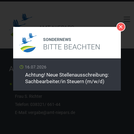
AMT NIEPARS
SONDERNEWS
BITTE BEACHTEN
Ausschreibungen
16.07.2026
Achtung! Neue Stellenausschreibung:
Sachbearbeiter/in Steuern (m/w/d)
Ihr Ansprechpartner im Amt
Frau S. Richter
Telefon: 038321/ 661-44
E-Mail:
vergabe@amt-niepars.de