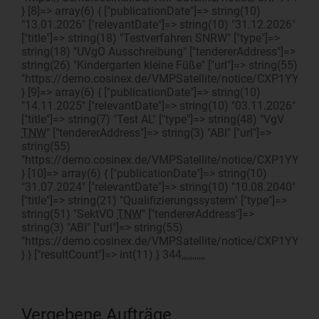
} [8]=> array(6) { ["publicationDate"]=> string(10)
"13.01.2026" ["relevantDate"]=> string(10) "31.12.2026"
["title"]=> string(18) "Testverfahren SNRW" ["type"]=>
string(18) "UVgO Ausschreibung" ["tendererAddress"]=>
string(26) "Kindergarten kleine Füße" ["url"]=> string(55)
"https://demo.cosinex.de/VMPSatellite/notice/CXP1YYDY
} [9]=> array(6) { ["publicationDate"]=> string(10)
"14.11.2025" ["relevantDate"]=> string(10) "03.11.2026"
["title"]=> string(7) "Test AL" ["type"]=> string(48) "VgV
TNW
" ["tendererAddress"]=> string(3) "ABI" ["url"]=>
string(55)
"https://demo.cosinex.de/VMPSatellite/notice/CXP1YYDY
} [10]=> array(6) { ["publicationDate"]=> string(10)
"31.07.2024" ["relevantDate"]=> string(10) "10.08.2040"
["title"]=> string(21) "Qualifizierungssystem" ["type"]=>
string(51) "SektVO
TNW
" ["tendererAddress"]=>
string(3) "ABI" ["url"]=> string(55)
"https://demo.cosinex.de/VMPSatellite/notice/CXP1YYDY
} } ["resultCount"]=> int(11) } 344,,,,,,,,,,,
Vergebene Aufträge