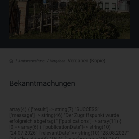
Vergaben (Kopie)
Amtsverwaltung
Vergaben
Bekanntmachungen
array(4) { ["result"]=> string(7) "SUCCESS"
["message"]=> string(46) "Der Zugriffspunkt wurde
erfolgreich abgefragt." ["publications"]=> array(11) {
[0]=> array(6) { ["publicationDate"]=> string(10)
"24.07.2026" ["relevantDate"]=> string(10) "28.08.2027"
["title"]=> string(3) "TNW" ["type"]=> string(48) "VgV