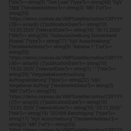
["title"]=> string(9) "Test Lose" ["type"]=> string(48) "VgV
TNW
" ["tendererAddress"]=> string(3) "ABI" ["url"]=>
string(55)
"https://demo.cosinex.de/VMPSatellite/notice/CXP1YYDY
} [5]=> array(6) { ["publicationDate"]=> string(10)
"03.03.2026" ["relevantDate"]=> string(10) "30.12.2026"
["title"]=> string(36) "Testausschreibung Sonnenbank
(Kopie)" ["type"]=> string(17) "VgV Ausschreibung"
["tendererAddress"]=> string(9) "Adresse 1" ["url"]=>
string(55)
"https://demo.cosinex.de/VMPSatellite/notice/CXP1YYDY
} [6]=> array(6) { ["publicationDate"]=> string(10)
"18.02.2026" ["relevantDate"]=> string(1) "-" ["title"]=>
string(39) "Vergabebekanntmachung
Auftragsänderung" ["type"]=> string(22) "VgV
Vergebener Auftrag" ["tendererAddress"]=> string(3)
"ABI" ["url"]=> string(55)
"https://demo.cosinex.de/VMPSatellite/notice/CXP1YYDY5
} [7]=> array(6) { ["publicationDate"]=> string(10)
"23.01.2026" ["relevantDate"]=> string(10) "23.11.2026"
["title"]=> string(19) "202408 Berichtigung" ["type"]=>
string(17) "VgV Ausschreibung" ["tendererAddress"]=>
string(3) "ABI" ["url"]=> string(55)
"https://demo.cosinex.de/VMPSatellite/notice/CXP1YYDY